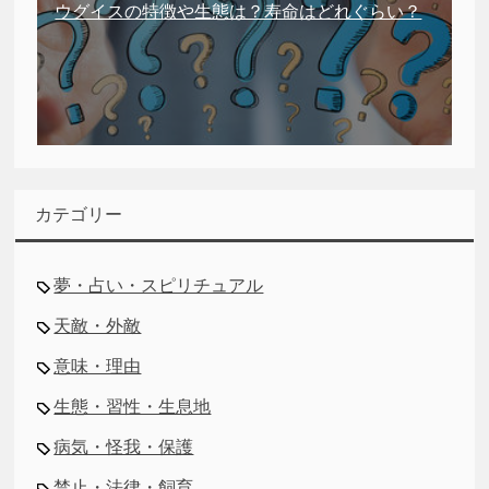
ウグイスの特徴や生態は？寿命はどれぐらい？
カテゴリー
夢・占い・スピリチュアル
天敵・外敵
意味・理由
生態・習性・生息地
病気・怪我・保護
禁止・法律・飼育