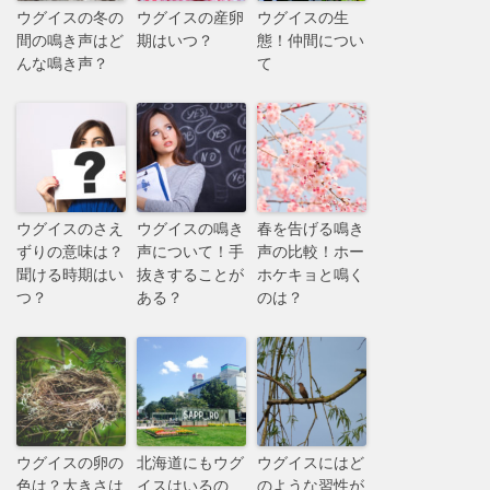
ウグイスの冬の
ウグイスの産卵
ウグイスの生
間の鳴き声はど
期はいつ？
態！仲間につい
んな鳴き声？
て
ウグイスのさえ
ウグイスの鳴き
春を告げる鳴き
ずりの意味は？
声について！手
声の比較！ホー
聞ける時期はい
抜きすることが
ホケキョと鳴く
つ？
ある？
のは？
ウグイスの卵の
北海道にもウグ
ウグイスにはど
色は？大きさは
イスはいるの
のような習性が