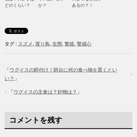
どのくらい？
か？
あるの？！
タグ :
スズメ
,
渡り鳥
,
生態
,
繁殖
,
警戒心
「
ウグイスの餌付け！餌台に何の食べ物を置くとい
い？
」
「
ウグイスの主食は？好物は？
」
コメントを残す