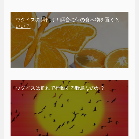
ウグイスの餌付け！餌台に何の食べ物を置くと
いい？
ウグイスは群れで行動する野鳥なのか？