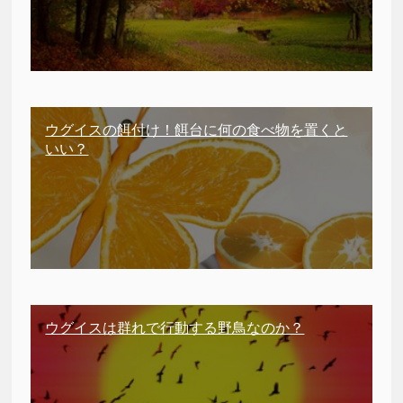
ウグイスの餌付け！餌台に何の食べ物を置くと
いい？
ウグイスは群れで行動する野鳥なのか？