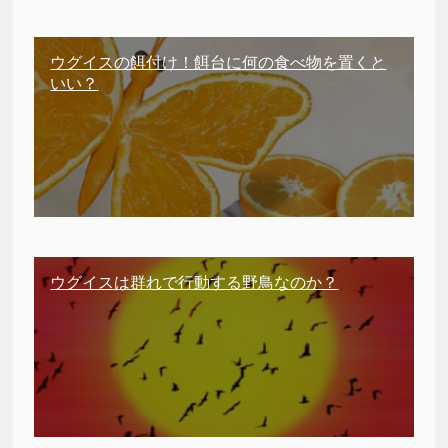
ウグイスの餌付け！餌台に何の食べ物を置くと
いい？
ウグイスは群れで行動する野鳥なのか？