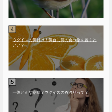
ウグイスの餌付け！餌台に何の食べ物を置くと
いい？
一体どんな意味？ウグイスの谷渡りって？